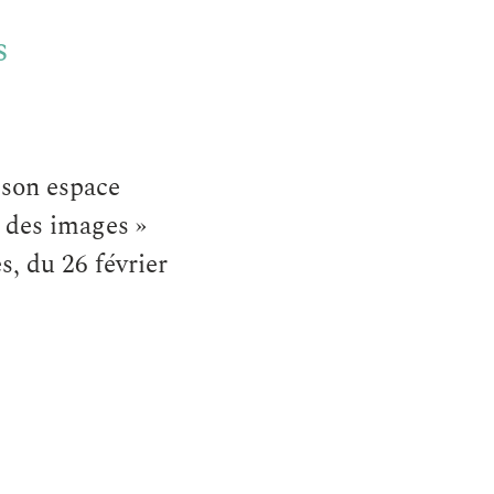
s
 son espace
x des images »
s, du 26 février