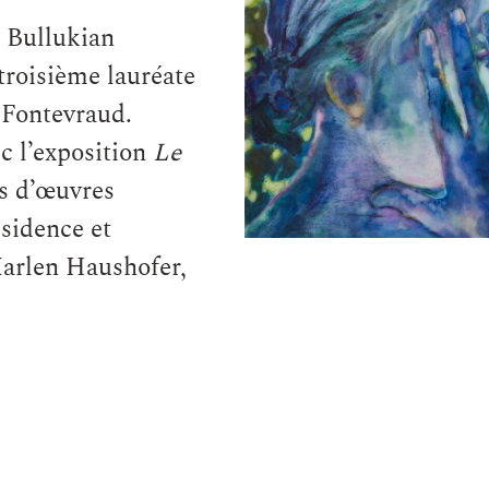
n Bullukian
 troisième lauréate
-Fontevraud.
ec l’exposition
Le
us d’œuvres
ésidence et
arlen Haushofer,