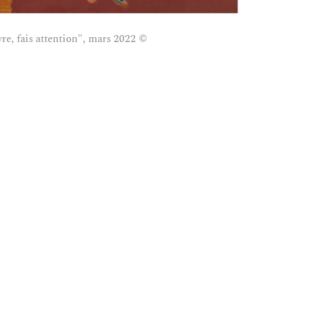
ivre, fais attention", mars 2022 ©
Marie-Claire Mit
Mitout